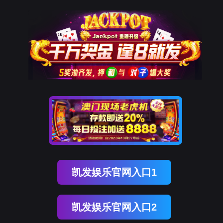
凯发娱乐官网入口1
凯发娱乐官网入口2